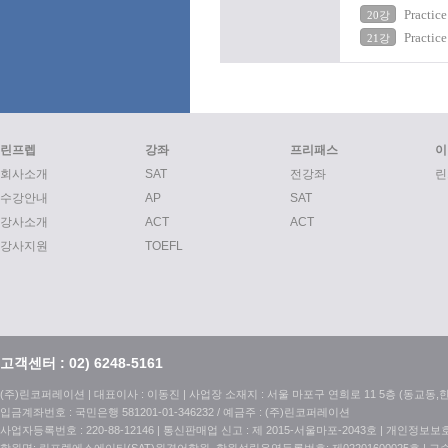
Practic
20강
Practic
21강
린프렙
강좌
프리패스
이
회사소개
SAT
전강좌
린
수강안내
AP
SAT
강사소개
ACT
ACT
강사지원
TOEFL
고객센터 : 02) 6248-5161
(주)린코퍼레이션 | 대표이사 : 이동진 | 사업장 소재지 : 서울 마포구 연희로 11 5층 (동교동,한국특허정보
입금계좌번호 : 국민은행 581201-01-346232 / 예금주 : (주)린코퍼레이션
사업자등록번호 : 220-88-12146 | 통신판매업 신고 : 제 2015-서울마포-2043호 | 개인정보