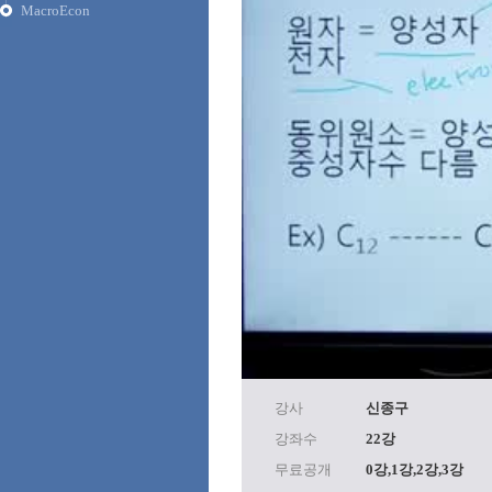
MacroEcon
강사
신종구
강좌수
22강
무료공개
0강,1강,2강,3강