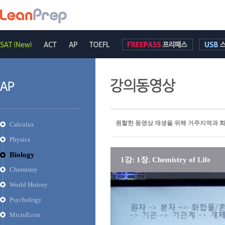
원할한 동영상 재생을 위해 거주지역과 
Calculus
Physics
Biology
1강: 1장. Chemistry of Life
Chemistry
World History
Psychology
MicroEcon