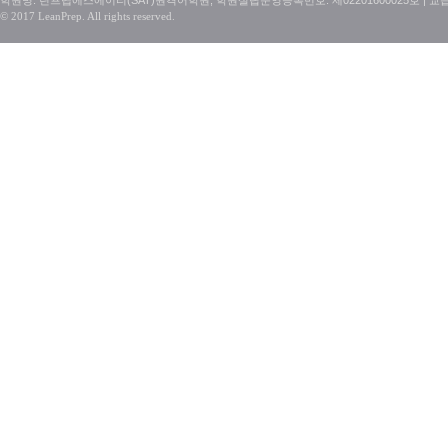
학원명: 린프렙에스에이티(SAT)원격어학원, 학원설립운영등록번호: 제02201600025호 | 교
© 2017 LeanPrep. All rights reserved.