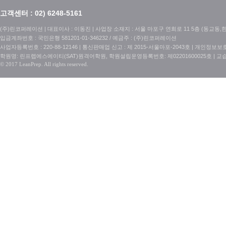
고객센터 : 02) 6248-5161
(주)린코퍼레이션 | 대표이사 : 이동진 | 사업장 소재지 : 서울 마포구 연희로 11 5층 (동교동,한국특허정보
입금계좌번호 : 국민은행 581201-01-346232 / 예금주 : (주)린코퍼레이션
사업자등록번호 : 220-88-12146 | 통신판매업 신고 : 제 2015-서울마포-2043호 | 개인정보
학원명: 린프렙에스에이티(SAT)원격어학원, 학원설립운영등록번호: 제02201600025호 | 교
© 2017 LeanPrep. All rights reserved.