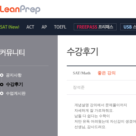
SAT/Math
좋은 강의
공지사항
수강후기
장석준
수업게시판
개념설명 강의에서 문제풀이까지
자세하게 잘 가르쳐줘요.
남들 다 쉽다는 수학이
저만 유독 어려웠는데 자신감이 생겼어
선생님, 감사드려요.