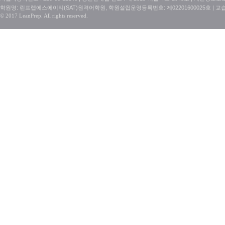
학원명: 린프렙에스에이티(SAT)원격어학원, 학원설립운영등록번호: 제02201600025호 | 교
© 2017 LeanPrep. All rights reserved.