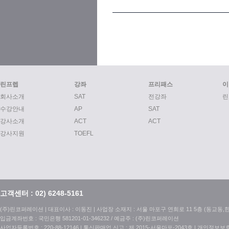
린프렙
강좌
프리패스
이
회사소개
SAT
전강좌
린
수강안내
AP
SAT
강사소개
ACT
ACT
강사지원
TOEFL
고객센터 : 02) 6248-5161
(주)린코퍼레이션 | 대표이사 : 이동진 | 사업장 소재지 : 서울 마포구 연희로 11 5층 (동교동,한국특허정보
입금계좌번호 : 국민은행 581201-01-346232 / 예금주 : (주)린코퍼레이션
사업자등록번호 : 220-88-12146 | 통신판매업 신고 : 제 2015-서울마포-2043호 | 개인정보